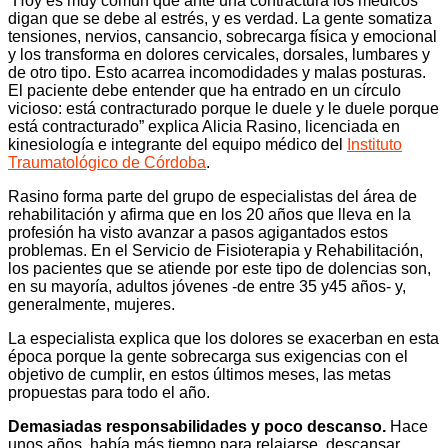
“Hoy es muy común que ante una contractura los médicos
digan que se debe al estrés, y es verdad. La gente somatiza
tensiones, nervios, cansancio, sobrecarga física y emocional
y los transforma en dolores cervicales, dorsales, lumbares y
de otro tipo. Esto acarrea incomodidades y malas posturas.
El paciente debe entender que ha entrado en un círculo
vicioso: está contracturado porque le duele y le duele porque
está contracturado” explica Alicia Rasino, licenciada en
kinesiología e integrante del equipo médico del
Instituto
Traumatológico de Córdoba
.
Rasino forma parte del grupo de especialistas del área de
rehabilitación y afirma que en los 20 años que lleva en la
profesión ha visto avanzar a pasos agigantados estos
problemas. En el Servicio de Fisioterapia y Rehabilitación,
los pacientes que se atiende por este tipo de dolencias son,
en su mayoría, adultos jóvenes -de entre 35 y45 años- y,
generalmente, mujeres.
La especialista explica que los dolores se exacerban en esta
época porque la gente sobrecarga sus exigencias con el
objetivo de cumplir, en estos últimos meses, las metas
propuestas para todo el año.
Demasiadas responsabilidades y poco descanso.
Hace
unos años, había más tiempo para relajarse, descansar,