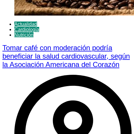
Actualidad
Cardiología
Nutrición
Tomar café con moderación podría
beneficiar la salud cardiovascular, según
la Asociación Americana del Corazón