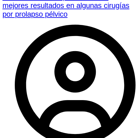
mejores resultados en algunas cirugías
por prolapso pélvico