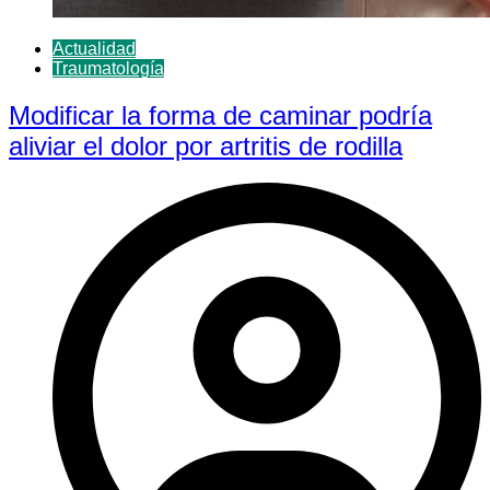
Actualidad
Traumatología
Modificar la forma de caminar podría
aliviar el dolor por artritis de rodilla