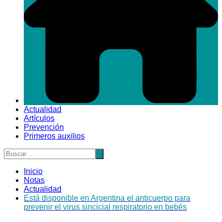
Actualidad
Artículos
Prevención
Primeros auxilios
Inicio
Notas
Actualidad
Está disponible en Argentina el anticuerpo para
prevenir el virus sincicial respiratorio en bebés