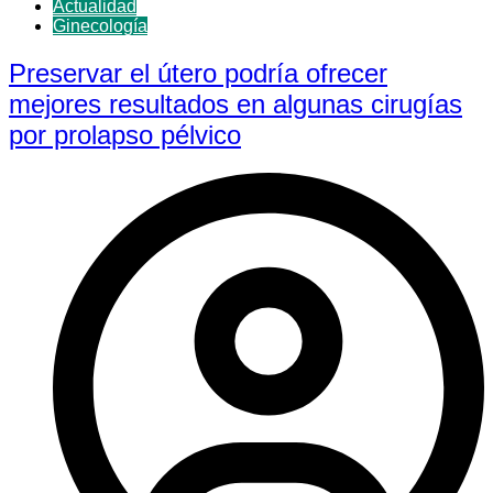
Actualidad
Ginecología
Preservar el útero podría ofrecer
mejores resultados en algunas cirugías
por prolapso pélvico