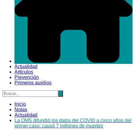
Actualidad
Artículos
Prevención
Primeros auxilios
Inicio
Notas
Actualidad
La OMS difundió los datos del COVID a cinco años del
primer caso: causó 7 millones de muertes