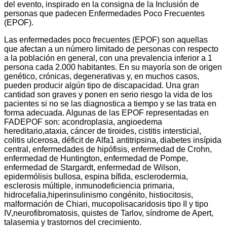
del evento, inspirado en la consigna de la Inclusión de
personas que padecen Enfermedades Poco Frecuentes
(EPOF).
Las enfermedades poco frecuentes (EPOF) son aquellas
que afectan a un número limitado de personas con respecto
a la población en general, con una prevalencia inferior a 1
persona cada 2.000 habitantes. En su mayoría son de origen
genético, crónicas, degenerativas y, en muchos casos,
pueden producir algún tipo de discapacidad. Una gran
cantidad son graves y ponen en serio riesgo la vida de los
pacientes si no se las diagnostica a tiempo y se las trata en
forma adecuada. Algunas de las EPOF representadas en
FADEPOF son: acondroplasia, angioedema
hereditario,ataxia, cáncer de tiroides, cistitis intersticial,
colitis ulcerosa, déficit de Alfa1 antitripsina, diabetes insípida
central, enfermedades de hipófisis, enfermedad de Crohn,
enfermedad de Huntington, enfermedad de Pompe,
enfermedad de Stargardt, enfermedad de Wilson,
epidermólisis bullosa, espina bífida, esclerodermia,
esclerosis múltiple, inmunodeficiencia primaria,
hidrocefalia,hiperinsulinismo congénito, histiocitosis,
malformación de Chiari, mucopolisacaridosis tipo II y tipo
IV,neurofibromatosis, quistes de Tarlov, síndrome de Apert,
talasemia y trastornos del crecimiento.