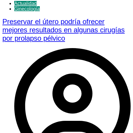
Actualidad
Ginecología
Preservar el útero podría ofrecer
mejores resultados en algunas cirugías
por prolapso pélvico