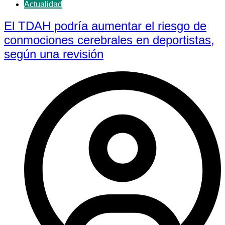
Actualidad
El TDAH podría aumentar el riesgo de
conmociones cerebrales en deportistas,
según una revisión