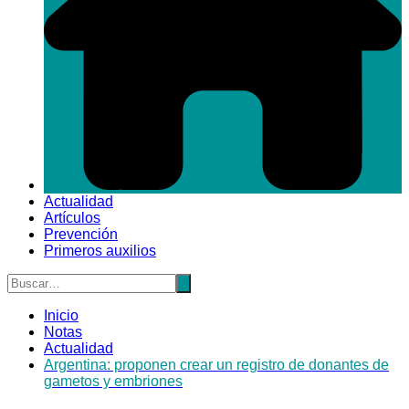
Actualidad
Artículos
Prevención
Primeros auxilios
Inicio
Notas
Actualidad
Argentina: proponen crear un registro de donantes de
gametos y embriones