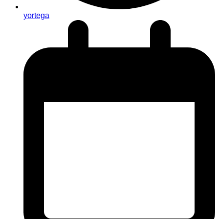
yortega