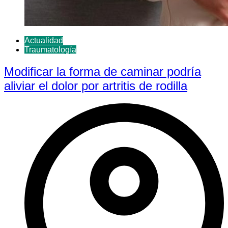
Actualidad
Traumatología
Modificar la forma de caminar podría
aliviar el dolor por artritis de rodilla