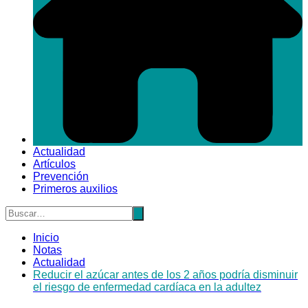
Actualidad
Artículos
Prevención
Primeros auxilios
Inicio
Notas
Actualidad
Reducir el azúcar antes de los 2 años podría disminuir
el riesgo de enfermedad cardíaca en la adultez