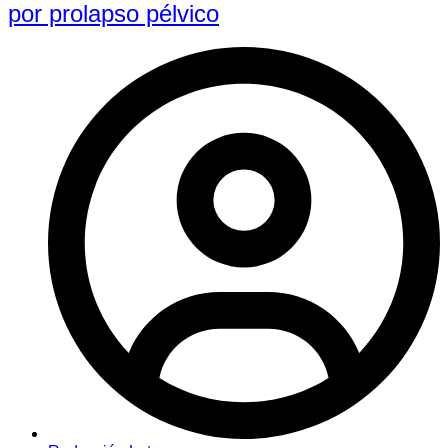
por prolapso pélvico