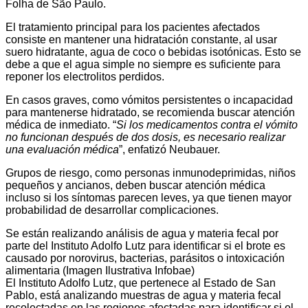
Folha de São Paulo.
El tratamiento principal para los pacientes afectados
consiste en mantener una hidratación constante, al usar
suero hidratante, agua de coco o bebidas isotónicas. Esto se
debe a que el agua simple no siempre es suficiente para
reponer los electrolitos perdidos.
En casos graves, como vómitos persistentes o incapacidad
para mantenerse hidratado, se recomienda buscar atención
médica de inmediato. “
Si los medicamentos contra el vómito
no funcionan después de dos dosis, es necesario realizar
una evaluación médica
”, enfatizó Neubauer.
Grupos de riesgo, como personas inmunodeprimidas, niños
pequeños y ancianos, deben buscar atención médica
incluso si los síntomas parecen leves, ya que tienen mayor
probabilidad de desarrollar complicaciones.
Se están realizando análisis de agua y materia fecal por
parte del Instituto Adolfo Lutz para identificar si el brote es
causado por norovirus, bacterias, parásitos o intoxicación
alimentaria (Imagen Ilustrativa Infobae)
El Instituto Adolfo Lutz, que pertenece al Estado de San
Pablo, está analizando muestras de agua y materia fecal
recolectadas en las regiones afectadas para identificar si el