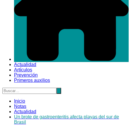
Actualidad
Artículos
Prevención
Primeros auxilios
Inicio
Notas
Actualidad
Un brote de gastroenteritis afecta playas del sur de
Brasil