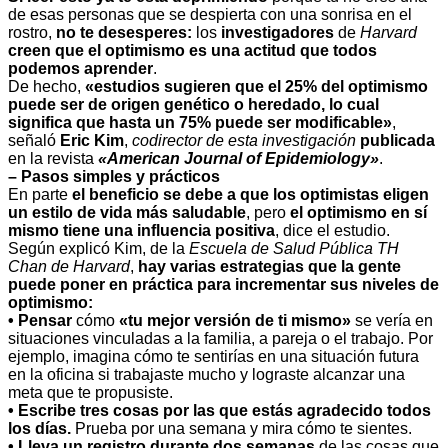
de esas personas que se despierta con una sonrisa en el
rostro,
no te desesperes:
los
investigadores
de
Harvard
creen que el optimismo es una actitud que todos
podemos aprender
.
De hecho,
«estudios sugieren que el 25% del optimismo
puede ser de origen genético o heredado, lo cual
significa que hasta un 75% puede ser modificable»
,
señaló
Eric Kim
,
codirector de esta investigación
publicada
en la revista
«American Journal of Epidemiology»
.
– Pasos simples y prácticos
En parte
el beneficio se debe a que los optimistas eligen
un estilo de vida más saludable
, pero
el optimismo en sí
mismo tiene una influencia positiva
, dice el estudio.
Según explicó Kim, de la
Escuela de Salud Pública TH
Chan de Harvard
,
hay varias estrategias que la gente
puede poner en práctica para incrementar sus niveles de
optimismo:
•
Pensar
cómo
«tu mejor versión de ti mismo»
se vería en
situaciones vinculadas a la familia, a pareja o el trabajo. Por
ejemplo, imagina cómo te sentirías en una situación futura
en la oficina si trabajaste mucho y lograste alcanzar una
meta que te propusiste.
•
Escribe tres cosas por las que estás agradecido todos
los días.
Prueba por una semana y mira cómo te sientes.
•
Lleva un registro durante dos semanas
de las cosas que