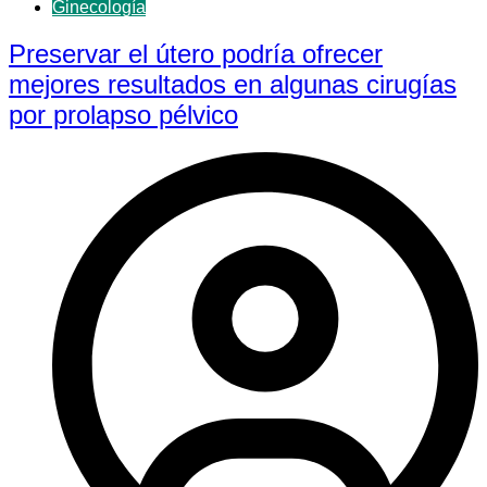
Ginecología
Preservar el útero podría ofrecer
mejores resultados en algunas cirugías
por prolapso pélvico