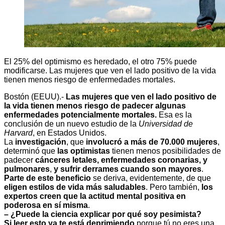
El 25% del optimismo es heredado, el otro 75% puede
modificarse. Las mujeres que ven el lado positivo de la vida
tienen menos riesgo de enfermedades mortales.
Bostón (EEUU).-
Las mujeres que ven el lado positivo de
la vida tienen menos riesgo de padecer algunas
enfermedades potencialmente mortales.
Esa es la
conclusión de un nuevo estudio de la
Universidad de
Harvard
, en Estados Unidos.
La
investigación
, que
involucró a más de 70.000 mujeres
,
determinó que
las optimistas
tienen menos posibilidades de
padecer
cánceres letales, enfermedades coronarias, y
pulmonares
,
y sufrir derrames cuando son mayores
.
Parte de este beneficio
se deriva, evidentemente, de que
eligen estilos de vida más saludables
. Pero también,
los
expertos creen que la actitud mental positiva en
poderosa en sí misma
.
– ¿Puede la ciencia explicar por qué soy pesimista?
Si leer esto ya te está deprimiendo
porque tú no eres una