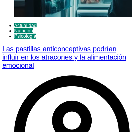
Actualidad
Nutrición
Psicología
Las pastillas anticonceptivas podrían
influir en los atracones y la alimentación
emocional