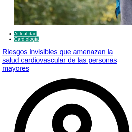
Actualidad
Cardiología
Riesgos invisibles que amenazan la
salud cardiovascular de las personas
mayores