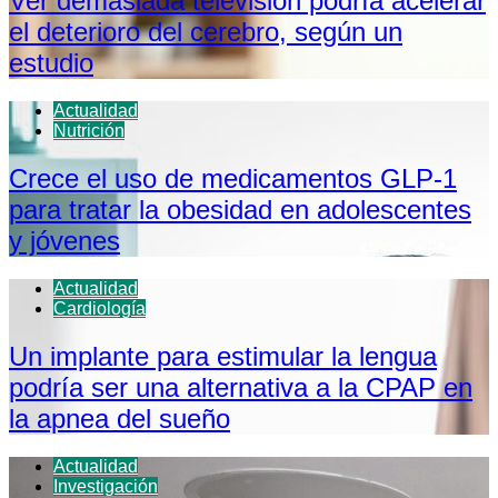
Ver demasiada televisión podría acelerar
el deterioro del cerebro, según un
estudio
Actualidad
Nutrición
Crece el uso de medicamentos GLP-1
para tratar la obesidad en adolescentes
y jóvenes
Actualidad
Cardiología
Un implante para estimular la lengua
podría ser una alternativa a la CPAP en
la apnea del sueño
Actualidad
Investigación