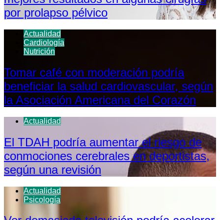
por prolapso pélvico
Actualidad
Cardiología
Nutrición
Tomar café con moderación podría
beneficiar la salud cardiovascular, según
la Asociación Americana del Corazón
Actualidad
El TDAH podría aumentar el riesgo de
conmociones cerebrales en deportistas,
según una revisión
Actualidad
Psicología