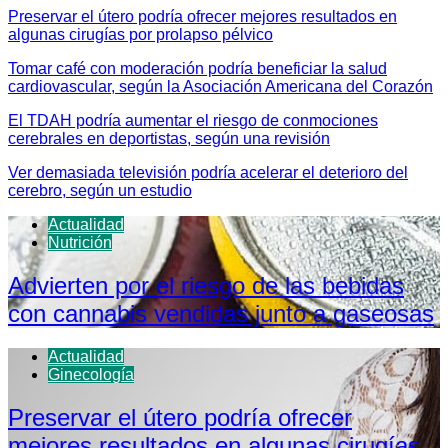
Preservar el útero podría ofrecer mejores resultados en
algunas cirugías por prolapso pélvico
Tomar café con moderación podría beneficiar la salud
cardiovascular, según la Asociación Americana del Corazón
El TDAH podría aumentar el riesgo de conmociones
cerebrales en deportistas, según una revisión
Ver demasiada televisión podría acelerar el deterioro del
cerebro, según un estudio
Actualidad
Nutrición
Advierten por el riesgo de las bebidas
con cannabis vendidas junto a gaseosas
Actualidad
Ginecología
Preservar el útero podría ofrecer
mejores resultados en algunas cirugías