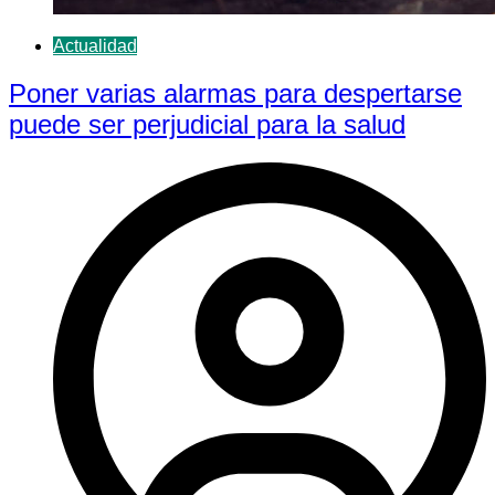
Actualidad
Poner varias alarmas para despertarse
puede ser perjudicial para la salud