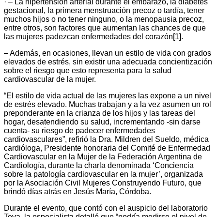
· – La hipertensión arterial durante el embarazo, la diabetes
gestacional, la primera menstruación precoz o tardía, tener
muchos hijos o no tener ninguno, o la menopausia precoz,
entre otros, son factores que aumentan las chances de que
las mujeres padezcan enfermedades del corazón[1].
– Además, en ocasiones, llevan un estilo de vida con grados
elevados de estrés, sin existir una adecuada concientización
sobre el riesgo que esto representa para la salud
cardiovascular de la mujer.
“El estilo de vida actual de las mujeres las expone a un nivel
de estrés elevado. Muchas trabajan y a la vez asumen un rol
preponderante en la crianza de los hijos y las tareas del
hogar, desatendiendo su salud, incrementando -sin darse
cuenta- su riesgo de padecer enfermedades
cardiovasculares”, refirió la Dra. Mildren del Sueldo, médica
cardióloga, Presidente honoraria del Comité de Enfermedad
Cardiovascular en la Mujer de la Federación Argentina de
Cardiología, durante la charla denominada ‘Conciencia
sobre la patología cardiovascular en la mujer’, organizada
por la Asociación Civil Mujeres Construyendo Futuro, que
brindó días atrás en Jesús María, Córdoba.
Durante el evento, que contó con el auspicio del laboratorio
Teva, la especialista detalló que “podría medirse el nivel de