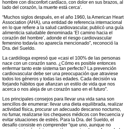
hombre con disconfort cardíaco, con dolor en sus brazos, al
lado del corazón, la muerte está cerca’.
“Muchos siglos después, en el año 1960, la American Heart
Association (AHA), una entidad de referencia internacional
en lo que refiere a la salud cardiovascular, publicó una guía
alimenticia saludable denominada ‘El camino hacia el
corazón del hombre’, adonde el riesgo cardiovascular
femenino todavía no aparecía mencionado”, reconoció la
Dra. del Sueldo.
La cardióloga expresó que «casi el 100% de las personas
nace con un corazón sano. ¿Cómo es posible entonces
enfermar tanto este sistema tan perfecto? La prevención
cardiovascular debe ser una preocupación que atraviese
todos los géneros y todas las edades. Cada decisión va
forjando hábitos que afianzan un estilo de vida que nos
acerca o nos aleja de un corazón sano en el futuro”.
Los principales consejos para llevar una vida sana son
sencillos de enumerar: llevar una dieta equilibrada, realizar
actividad física, procurar un adecuado descanso nocturno,
no fumar, realizarse los chequeos médicos con frecuencia y
evitar situaciones de estrés. Para la Dra. del Sueldo, el
desafío consiste en comprender “que uno, aunque no