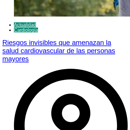
Actualidad
Cardiología
Riesgos invisibles que amenazan la
salud cardiovascular de las personas
mayores