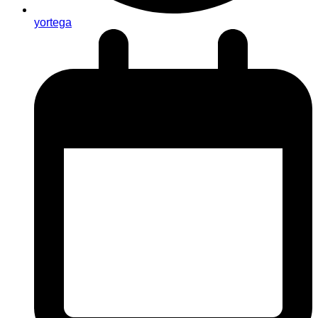
yortega