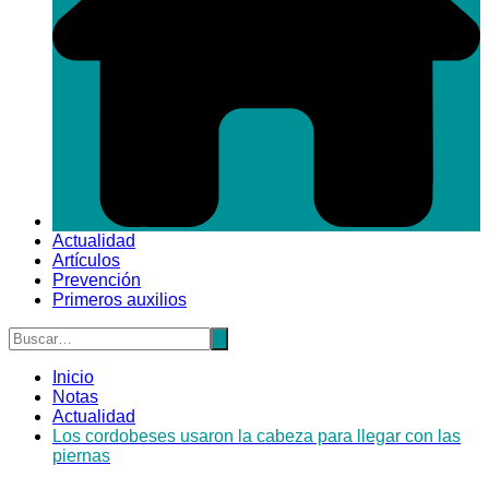
Actualidad
Artículos
Prevención
Primeros auxilios
Inicio
Notas
Actualidad
Los cordobeses usaron la cabeza para llegar con las
piernas