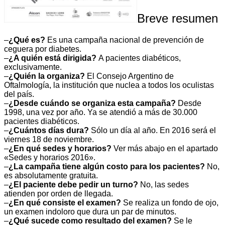
Breve resumen
–
¿Qué es?
Es una campaña nacional de prevención de
ceguera por diabetes.
–
¿A quién está dirigida?
A pacientes diabéticos,
exclusivamente.
–
¿Quién la organiza?
El Consejo Argentino de
Oftalmología, la institución que nuclea a todos los oculistas
del país.
–
¿Desde cuándo se organiza esta campaña?
Desde
1998, una vez por año. Ya se atendió a más de 30.000
pacientes diabéticos.
–
¿Cuántos días dura?
Sólo un día al año. En 2016 será el
viernes 18 de noviembre.
–
¿En qué sedes y horarios?
Ver más abajo en el apartado
«Sedes y horarios 2016».
–
¿La campaña tiene algún costo para los pacientes?
No,
es absolutamente gratuita.
–
¿El paciente debe pedir un turno?
No, las sedes
atienden por orden de llegada.
–
¿En qué consiste el examen?
Se realiza un fondo de ojo,
un examen indoloro que dura un par de minutos.
–
¿Qué sucede como resultado del examen?
Se le