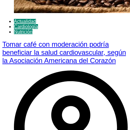
Actualidad
Cardiología
Nutrición
Tomar café con moderación podría
beneficiar la salud cardiovascular, según
la Asociación Americana del Corazón