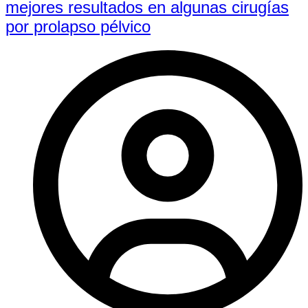
mejores resultados en algunas cirugías
por prolapso pélvico