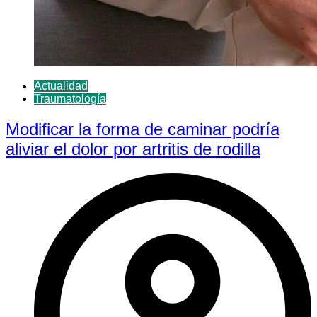
Actualidad
Traumatología
Modificar la forma de caminar podría
aliviar el dolor por artritis de rodilla