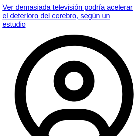
Ver demasiada televisión podría acelerar
el deterioro del cerebro, según un
estudio