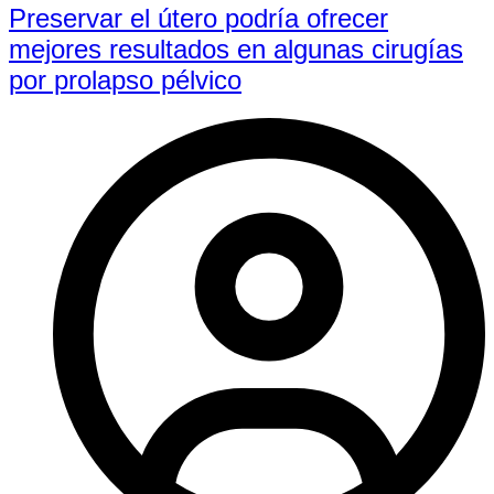
Preservar el útero podría ofrecer
mejores resultados en algunas cirugías
por prolapso pélvico