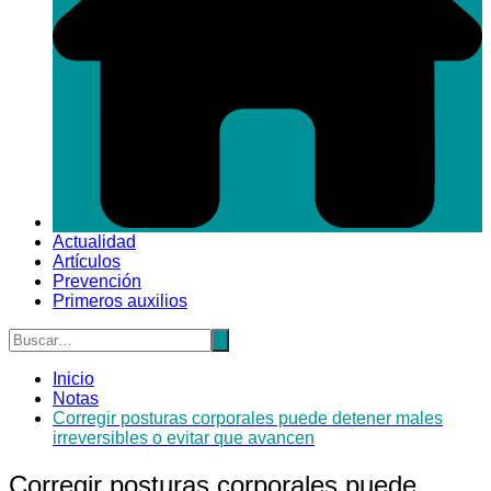
Actualidad
Artículos
Prevención
Primeros auxilios
Inicio
Notas
Corregir posturas corporales puede detener males
irreversibles o evitar que avancen
Corregir posturas corporales puede