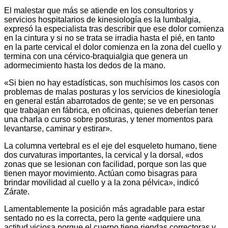
El malestar que más se atiende en los consultorios y
servicios hospitalarios de kinesiología es la lumbalgia,
expresó la especialista tras describir que ese dolor comienza
en la cintura y si no se trata se irradia hasta el pié, en tanto
en la parte cervical el dolor comienza en la zona del cuello y
termina con una cérvico-braquialgia que genera un
adormecimiento hasta los dedos de la mano.
«Si bien no hay estadísticas, son muchísimos los casos con
problemas de malas posturas y los servicios de kinesiología
en general están abarrotados de gente; se ve en personas
que trabajan en fábrica, en oficinas, quienes deberían tener
una charla o curso sobre posturas, y tener momentos para
levantarse, caminar y estirar».
La columna vertebral es el eje del esqueleto humano, tiene
dos curvaturas importantes, la cervical y la dorsal, «dos
zonas que se lesionan con facilidad, porque son las que
tienen mayor movimiento. Actúan como bisagras para
brindar movilidad al cuello y a la zona pélvica», indicó
Zárate.
Lamentablemente la posición más agradable para estar
sentado no es la correcta, pero la gente «adquiere una
actitud viciosa porque el cuerpo tiene riendas correctoras y