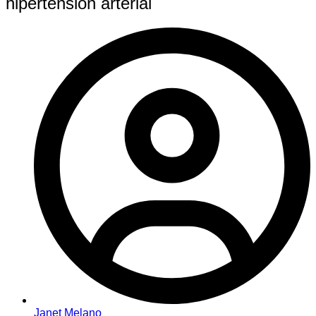
hipertensión arterial
Janet Melano