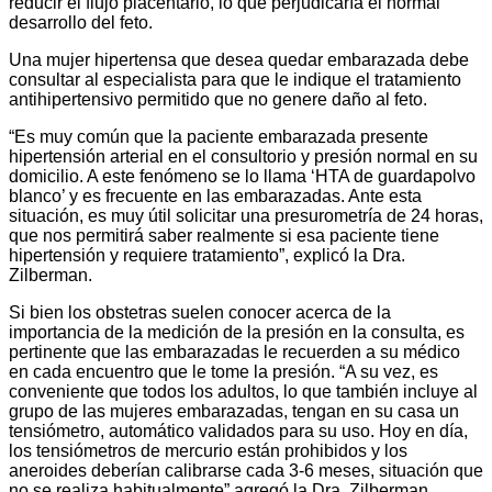
reducir el flujo placentario, lo que perjudicaría el normal
desarrollo del feto.
Una mujer hipertensa que desea quedar embarazada debe
consultar al especialista para que le indique el tratamiento
antihipertensivo permitido que no genere daño al feto.
“Es muy común que la paciente embarazada presente
hipertensión arterial en el consultorio y presión normal en su
domicilio. A este fenómeno se lo llama ‘HTA de guardapolvo
blanco’ y es frecuente en las embarazadas. Ante esta
situación, es muy útil solicitar una presurometría de 24 horas,
que nos permitirá saber realmente si esa paciente tiene
hipertensión y requiere tratamiento”, explicó la Dra.
Zilberman.
Si bien los obstetras suelen conocer acerca de la
importancia de la medición de la presión en la consulta, es
pertinente que las embarazadas le recuerden a su médico
en cada encuentro que le tome la presión. “A su vez, es
conveniente que todos los adultos, lo que también incluye al
grupo de las mujeres embarazadas, tengan en su casa un
tensiómetro, automático validados para su uso. Hoy en día,
los tensiómetros de mercurio están prohibidos y los
aneroides deberían calibrarse cada 3-6 meses, situación que
no se realiza habitualmente” agregó la Dra. Zilberman.