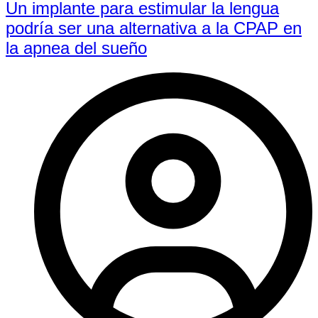
Un implante para estimular la lengua
podría ser una alternativa a la CPAP en
la apnea del sueño