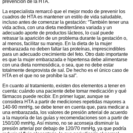
prevención de la HTA.
La especialista remarcó que el mejor modo de prevenir los
cuadros de HTA es mantener un estilo de vida saludable,
incluso antes de comenzar la gestación: “También tener una
vida activa, con una dieta mediterránea variada y un
adecuado aporte de productos lácteos, lo cual puede
retrasar la aparición de un problema durante la gestación o,
al menos, facilitar su manejo. En la dieta de la mujer
embarazada no deben faltar las proteínas, imprescindibles
para un adecuado crecimiento del feto. Otro dato importante
es que la mujer embarazada e hipertensa debe alimentarse
con una dieta normosódica, o sea, que no debe estar
totalmente desprovista de sal. De hecho es el único caso de
HTA en el que no se prohíbe la sal”.
En cuanto al tratamiento, existen dos elementos a tener en
cuenta: cuándo una paciente debe tomar medicación y qué
fármacos puede recibir. En primer lugar, aunque se
considera HTA a partir de mediciones repetidas mayores a
140-90 mmHg, se debe tener en cuenta que, para medicar a
una embarazada, los valores de presión arterial de acuerdo
a la mayoría de las guías y recomendaciones son a partir de
150/100 mmHg. Así mismo, no se aconseja disminuir la
presión arterial por debajo de 120/70 mmHg, ya que podría