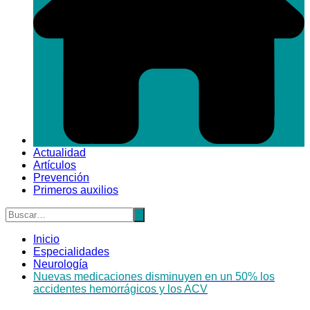
Actualidad
Artículos
Prevención
Primeros auxilios
Inicio
Especialidades
Neurología
Nuevas medicaciones disminuyen en un 50% los
accidentes hemorrágicos y los ACV