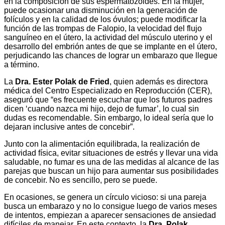
en la composición de sus espermatozoides. En la mujer,
puede ocasionar una disminución en la generación de
folículos y en la calidad de los óvulos; puede modificar la
función de las trompas de Falopio, la velocidad del flujo
sanguíneo en el útero, la actividad del músculo uterino y el
desarrollo del embrión antes de que se implante en el útero,
perjudicando las chances de lograr un embarazo que llegue
a término.
La
Dra. Ester Polak de Fried
, quien además es directora
médica del Centro Especializado en Reproducción (CER),
aseguró que “es frecuente escuchar que los futuros padres
dicen ‘cuando nazca mi hijo, dejo de fumar’, lo cual sin
dudas es recomendable. Sin embargo, lo ideal sería que lo
dejaran inclusive antes de concebir”.
Junto con la alimentación equilibrada, la realización de
actividad física, evitar situaciones de estrés y llevar una vida
saludable, no fumar es una de las medidas al alcance de las
parejas que buscan un hijo para aumentar sus posibilidades
de concebir. No es sencillo, pero se puede.
En ocasiones, se genera un círculo vicioso: si una pareja
busca un embarazo y no lo consigue luego de varios meses
de intentos, empiezan a aparecer sensaciones de ansiedad
difíciles de manejar. En este contexto, la
Dra. Polak