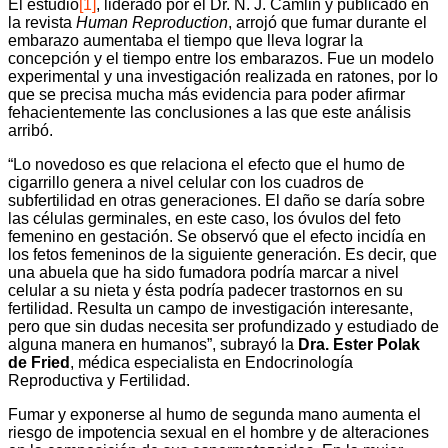
El estudio
[1]
, liderado por el Dr. N. J. Camlin y publicado en
la revista
Human Reproduction
, arrojó que fumar durante el
embarazo aumentaba el tiempo que lleva lograr la
concepción y el tiempo entre los embarazos. Fue un modelo
experimental y una investigación realizada en ratones, por lo
que se precisa mucha más evidencia para poder afirmar
fehacientemente las conclusiones a las que este análisis
arribó.
“Lo novedoso es que relaciona el efecto que el humo de
cigarrillo genera a nivel celular con los cuadros de
subfertilidad en otras generaciones. El daño se daría sobre
las células germinales, en este caso, los óvulos del feto
femenino en gestación. Se observó que el efecto incidía en
los fetos femeninos de la siguiente generación. Es decir, que
una abuela que ha sido fumadora podría marcar a nivel
celular a su nieta y ésta podría padecer trastornos en su
fertilidad. Resulta un campo de investigación interesante,
pero que sin dudas necesita ser profundizado y estudiado de
alguna manera en humanos”, subrayó la
Dra. Ester Polak
de Fried
, médica especialista en Endocrinología
Reproductiva y Fertilidad.
Fumar y exponerse al humo de segunda mano aumenta el
riesgo de impotencia sexual en el hombre y de alteraciones