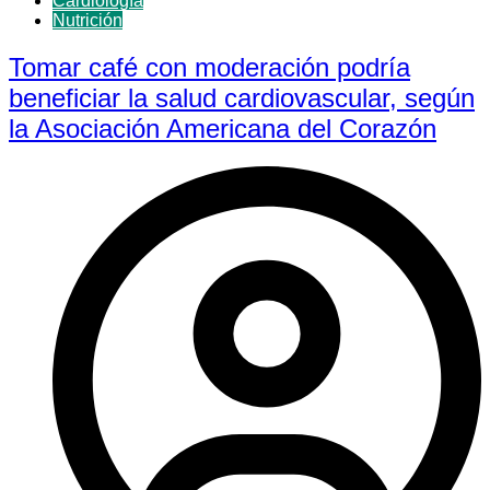
Cardiología
Nutrición
Tomar café con moderación podría
beneficiar la salud cardiovascular, según
la Asociación Americana del Corazón