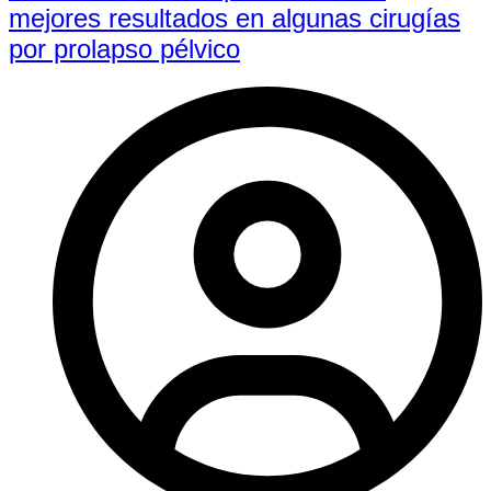
mejores resultados en algunas cirugías
por prolapso pélvico