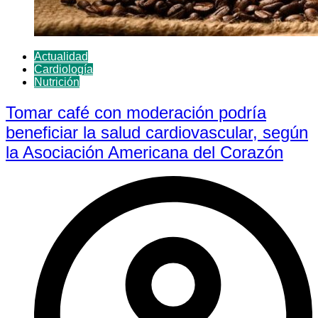
Actualidad
Cardiología
Nutrición
Tomar café con moderación podría
beneficiar la salud cardiovascular, según
la Asociación Americana del Corazón